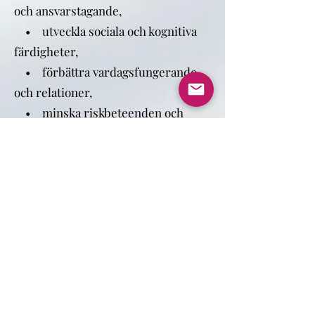
och ansvarstagande,
• utveckla sociala och kognitiva
färdigheter,
• förbättra vardagsfungerande
och relationer,
• minska riskbeteenden och
kriminalitet,
• samt öka stabiliteten i
familjehemsplaceringar.
Vårt mål är en tryggare livssituation
– både nu och på lång sikt.
Led den unge in på den väg